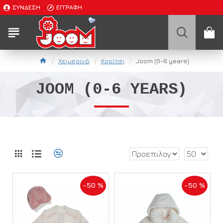
ΣΎΝΔΕΣΗ
ΕΓΓΡΑΦΉ
Χειμερινά
Κορίτσι
Joom (0-6 years)
JOOM (0-6 YEARS)
-50 %
-50 %