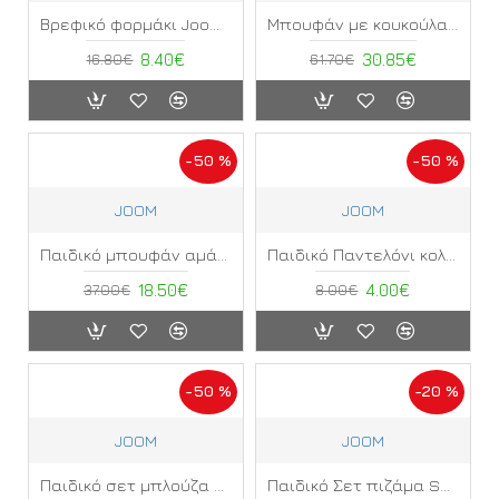
Βρεφικό φορμάκι Joom ΖΔ
Μπουφάν με κουκούλα Joom ΚΑ
16.80€
8.40€
61.70€
30.85€
-50 %
-50 %
JOOM
JOOM
Παιδικό μπουφάν αμάνικο Joom ΚΦ
Παιδικό Παντελόνι κολάν Joom ΚΖ
37.00€
18.50€
8.00€
4.00€
-50 %
-20 %
JOOM
JOOM
Παιδικό σετ μπλούζα με κολάν Joom ΓΠ
Παιδικό Σετ πιζάμα Smart ΚΦ