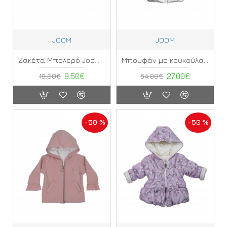
JOOM
JOOM
Ζακέτα Μπολερό Joom MA
Μπουφάν με κουκούλα Joom ΚΔ
19.00€
9.50€
54.00€
27.00€
-50 %
-50 %