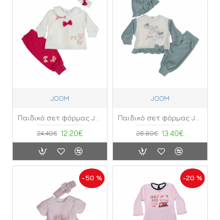
JOOM
JOOM
Παιδικό σετ φόρμας Joom ΣΑ
Παιδικό σετ φόρμας Joom ΣΓ
24.40€
12.20€
26.80€
13.40€
-50 %
-20 %