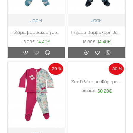
JOOM
JOOM
Πιζάμα βαμβακερή Joom ΚΖ
Πιζάμα βαμβακερή Joom ΚΗ
18.00€
14.40€
18.00€
14.40€
-20 %
-30 %
Σετ Γιλέκο με Φόρεμα Xmas Look
86.00€
60.20€