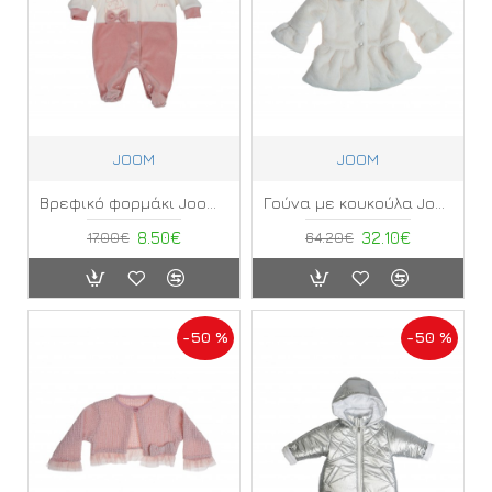
JOOM
JOOM
Βρεφικό φορμάκι Joom ΖΑ
Γούνα με κουκούλα Joom ΓΧ
17.00€
8.50€
64.20€
32.10€
-50 %
-50 %