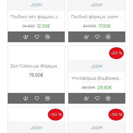
JOOM
JOOM
Παιδικό σετ φόρμας Joom ΣΒ
Παιδικό φόρεμα Joom ΚΡ
24.40€
12.20€
34.00€
17.00€
-20 %
Σετ Γιλέκο με Φόρεμα Xmas Look
JOOM
76.00€
Υπνοφόρμα βαμβακερή Joom ΑΗ
36.00€
28.80€
-50 %
-50 %
JOOM
JOOM