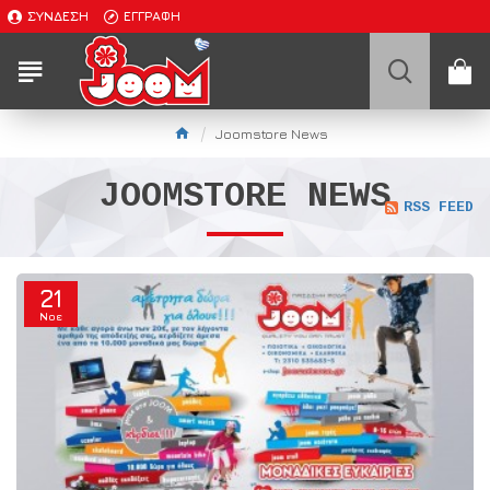
ΣΎΝΔΕΣΗ
ΕΓΓΡΑΦΉ
Joomstore News
JOOMSTORE NEWS
RSS FEED
21
Νοε