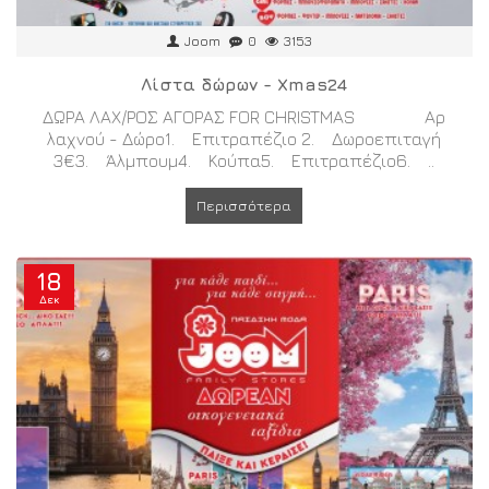
Joom
0
3153
Λίστα δώρων - Xmas24
ΔΩΡΑ ΛΑΧ/ΡΟΣ ΑΓΟΡΑΣ FOR CHRISTMAS Αρ
λαχνού - Δώρο1. Επιτραπέζιο 2. Δωροεπιταγή
3€3. Άλμπουμ4. Κούπα5. Επιτραπέζιο6. ..
Περισσότερα
18
Δεκ