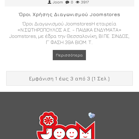
Joom
0
3917
Όροι Χρήσης Διαγωνισμού Joomstores
Όροι Διαγωνισμού JoomstoresΗ εταιρεία
«Ν.ΣΩΤΗΡΟΠΟΥΛΟΣ Α.Ε. - ΠΑΙΔΙΚΑ ΕΝΔΥΜΑΤΑ»
Joomstores, με έδρα την Θεσσαλονίκη, ΒΙ.ΠΕ. ΣΙΝΔΟΣ,
Γ’ ΦΑΣΗ 39Α ΒΙΟΜ. Τ..
Περισσότερα
Εμφάνιση 1 έως 3 από 3 (1 Σελ.)