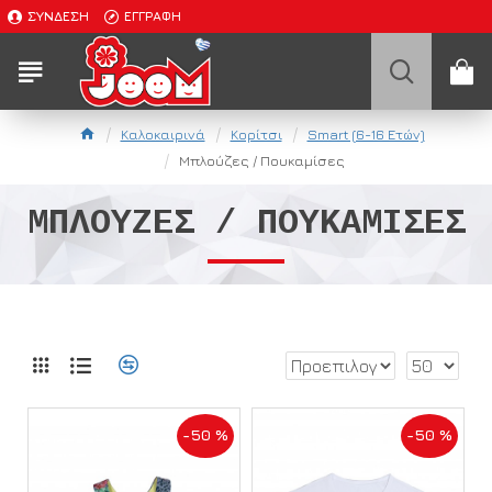
ΣΎΝΔΕΣΗ
ΕΓΓΡΑΦΉ
Καλοκαιρινά
Κορίτσι
Smart (6-16 Ετών)
Μπλούζες / Πουκαμίσες
ΜΠΛΟΎΖΕΣ / ΠΟΥΚΑΜΊΣΕΣ
-50 %
-50 %