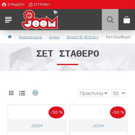
ΣΎΝΔΕΣΗ
ΕΓΓΡΑΦΉ
Καλοκαιρινά
Αγόρι
Smart (6-16 Ετών)
Σετ Σταθερό
ΣΕΤ ΣΤΑΘΕΡΌ
-50 %
-50 %
JOOM
JOOM