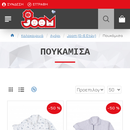
ΣΎΝΔΕΣΗ
ΕΓΓΡΑΦΉ
Καλοκαιρινά
Αγόρι
Joom (0-6 Ετών)
Πουκάμισα
ΠΟΥΚΆΜΙΣΑ
-50 %
-50 %