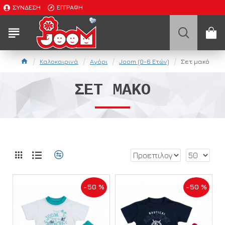
ΣΎΝΔΕΣΗ
ΕΓΓΡΑΦΉ
Καλοκαιρινά
Αγόρι
Joom (0-6 Ετών)
Σετ μακό
ΣΕΤ ΜΑΚΌ
-50 %
-50 %