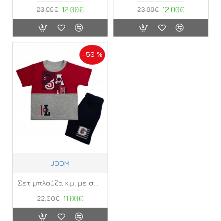
23.99€
12.00€
23.99€
12.00€
-50 %
JOOM
Σετ μπλούζα κ.μ. με σορτς Joom ΣΗ
22.00€
11.00€