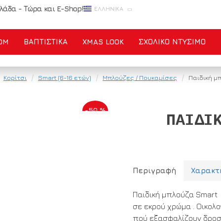
λάδα - Τώρα και E-Shop!
ΕΛΛΗΝΙΚΆ
OM
ΒΑΠΤΙΣΤΙΚΑ
XMAS LOOK
ΣΧΟΛΙΚΌ ΝΤΎΣΙΜΟ
Κορίτσι
Smart (6-16 ετών)
Μπλούζες / Πουκαμίσες
Παιδική μ
-50 %
ΠΑΙΔΙ
Περιγραφή
Χαρακτ
Παιδική μπλούζα Smart 
σε εκρού χρώμα . Οικολ
πού εξασφαλίζουν δροσε