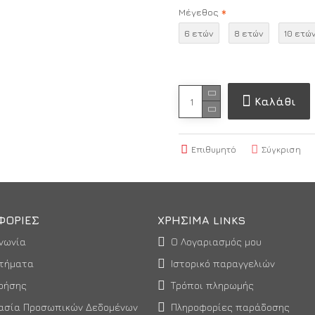
Μέγεθος
6 ετών
8 ετών
10 ετώ
Καλάθι
Επιθυμητό
Σύγκριση
ΦΟΡΊΕΣ
ΧΡΉΣΙΜΑ LINKS
νωνία
Ο Λογαριασμός μου
τήματα
Ιστορικό παραγγελιών
ρήσης
Τρόποι πληρωμής
ασία Προσωπικών Δεδομένων
Πληροφορίες παράδοσης