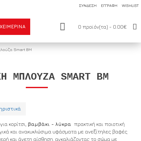
ΣΥΝΔΕΣΗ
ΕΓΓΡΑΦΗ
WISHLIST
ΧΕΙΜΕΡΙΝΆ
0 προϊόν(τα) - 0.00€
πλούζα Smart ΒΜ
ΚΉ ΜΠΛΟΎΖΑ SMART ΒΜ
ηριστικά
για κορίτσι,
βαμβάκι - λύκρα
πρακτική και ποιοτική
ογικά και ανακυκλώσιμα υφάσματα με ανεξίτηλες βαφές
ρή και άνετη αίσθηση, αγκαλιάζοντας το σώμα με