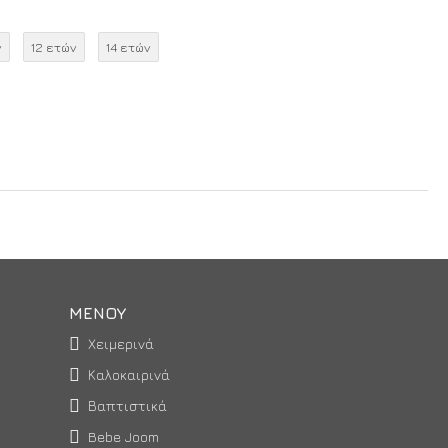
ν
12 ετών
14 ετών
ΜΕΝΟΥ
Χειμερινά
Καλοκαιρινά
Βαπτιστικά
Bebe Joom