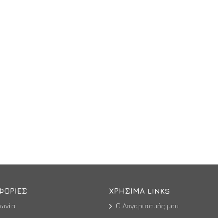
ΦΟΡΊΕΣ
ΧΡΉΣΙΜΑ LINKS
νωνία
Ο Λογαριασμός μου