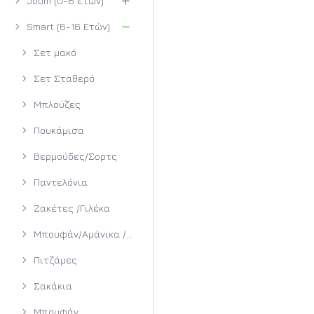
Joom (0-6 Ετών)
Smart (6-16 Ετών)
Σετ μακό
Σετ Σταθερό
Μπλούζες
Πουκάμισα
Βερμούδες/Σορτς
Παντελόνια
Ζακέτες /Γιλέκα
Μπουφάν/Αμάνικα /Σακάκια
Πιτζάμες
Σακάκια
Μπουφάν