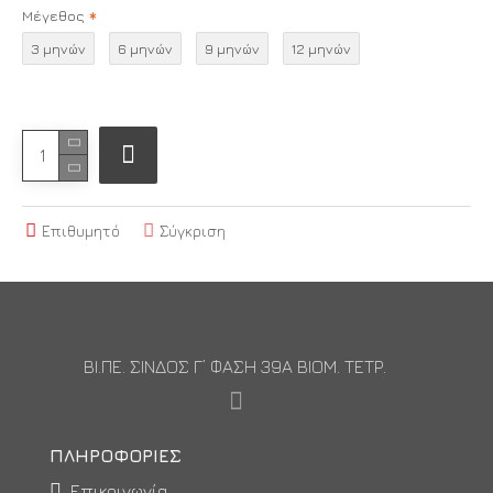
Μέγεθος
3 μηνών
6 μηνών
9 μηνών
12 μηνών
Επιθυμητό
Σύγκριση
ΒΙ.ΠΕ. ΣΙΝΔΟΣ Γ’ ΦΑΣΗ 39Α ΒΙΟΜ. ΤΕΤΡ.
ΠΛΗΡΟΦΟΡΊΕΣ
Επικοινωνία