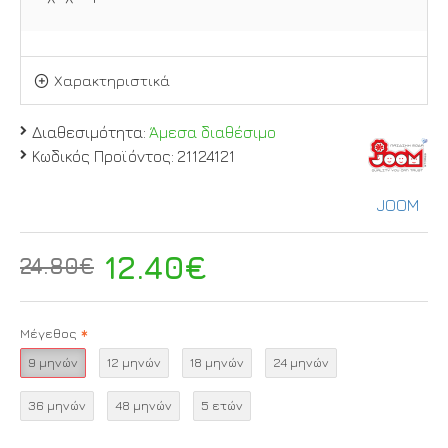
Χαρακτηριστικά
Διαθεσιμότητα:
Άμεσα διαθέσιμο
Κωδικός Προϊόντος:
21124121
JOOM
12.40€
24.80€
Μέγεθος
9 μηνών
12 μηνών
18 μηνών
24 μηνών
36 μηνών
48 μηνών
5 ετών