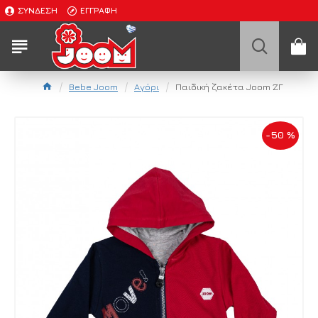
ΣΎΝΔΕΣΗ
ΕΓΓΡΑΦΉ
Bebe Joom
Αγόρι
Παιδική ζακέτα Joom ΖΓ
-50 %