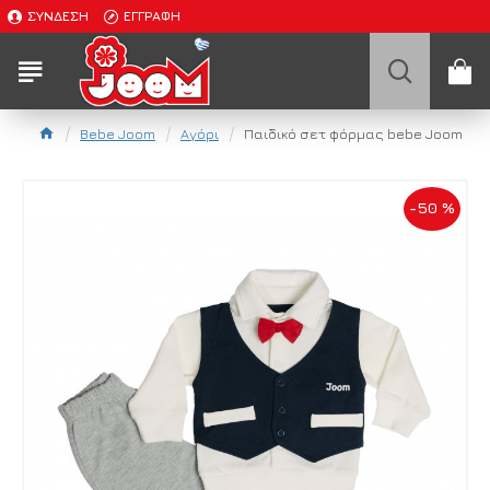
ΣΎΝΔΕΣΗ
ΕΓΓΡΑΦΉ
Bebe Joom
Αγόρι
Παιδικό σετ φόρμας bebe Joom
-50 %