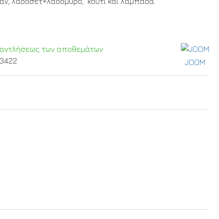
άν, λαδοσέτ+λαδόμυρο, κουτί και λαμπάδα.
ξαντλήσεως των αποθεμάτων
13422
JOOM