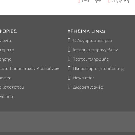
Επιθυμητό
Σύγκριση
ΦΟΡΊΕΣ
ΧΡΉΣΙΜΑ LINKS
νωνία
Ο Λογαριασμός μου
τήματα
Ιστορικό παραγγελιών
ρήσης
Τρόποι πληρωμής
ασία Προσωπικών Δεδομένων
Πληροφορίες παράδοσης
ροφές
Newsletter
ς ιστοτόπου
Δωροεπιταγές
ινώσεις