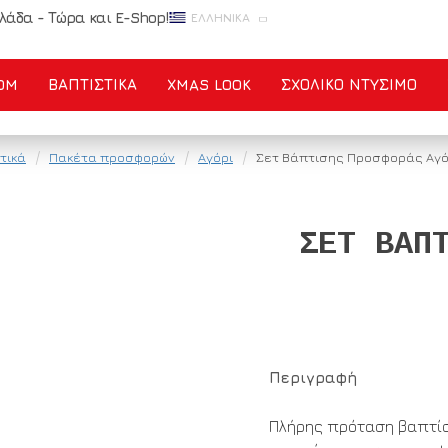
λάδα - Τώρα και E-Shop!
ΕΛΛΗΝΙΚΆ
OM
ΒΑΠΤΙΣΤΙΚΑ
XMAS LOOK
ΣΧΟΛΙΚΌ ΝΤΎΣΙΜΟ
τικά
Πακέτα προσφορών
Αγόρι
Σετ Βάπτισης Προσφοράς Αγό
ΣΕΤ ΒΆΠ
Περιγραφή
Πλήρης πρόταση βαπτίσ