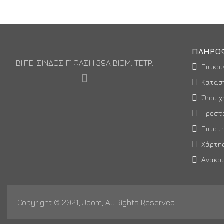
ΠΛΗΡΟ
ΒΙ.ΠΕ. ΣΙΝΔΟΣ Γ’ ΦΑΣΗ 39Α ΒΙΟΜ. ΤΕΤΡ.
Επικοι
Κατασ
Όροι χ
Προστ
Επιστ
Χάρτη
Ανακο
Copyright © 2021, Joom, All Rights Reserved